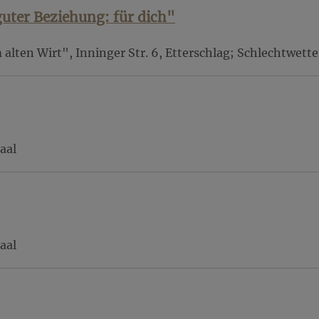
uter Beziehung: für dich"
 alten Wirt", Inninger Str. 6, Etterschlag; Schlechtwe
aal
aal