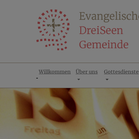
Direkt
zum
Inhalt
Willkommen
Über uns
Gottesdienste
Hauptnavigation