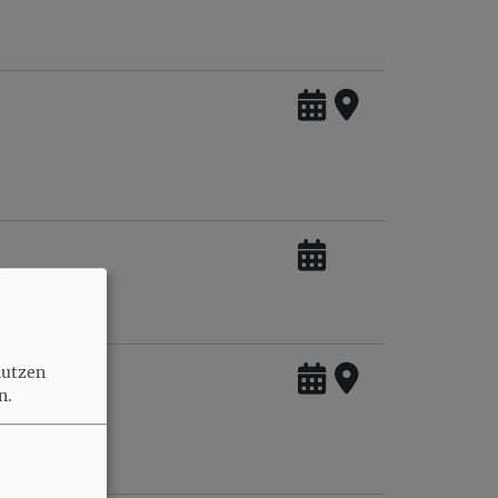
"
nutzen
n.