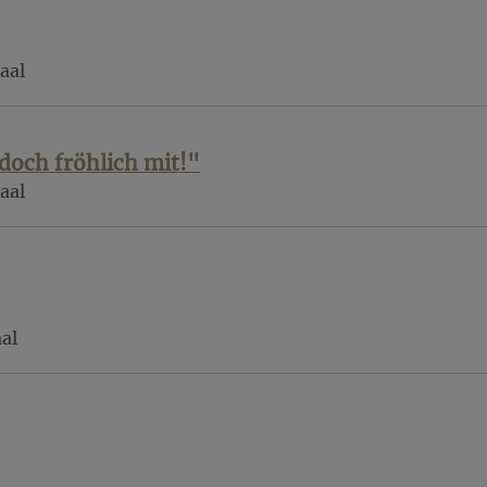
aal
doch fröhlich mit!"
aal
al