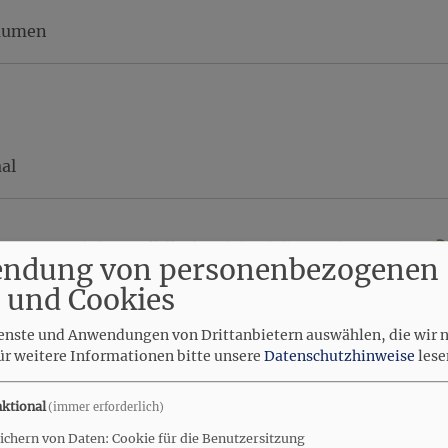
Räumen
al
guter Beziehung" "Die Liebe höret nimmer auf?
ndung von personenbezogenen
Starnberger Str. 7, Drößling
 und Cookies
ienste und Anwendungen von Drittanbietern auswählen, die wir 
ür weitere Informationen bitte unsere
Datenschutzhinweise
lese
ktional
(immer erforderlich)
aal
ichern von Daten: Cookie für die Benutzersitzung