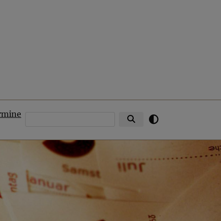
rmine
Suche