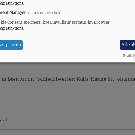
ck
:
Funktional
sent Manager
(immer erforderlich)
kie Consent speichert Ihre Einwilligungsstatus im Browser
ck
:
Funktional
al
kzeptieren
Alle a
uter Beziehung" "Männlich, weiblich, Sternchen
Realisi
in Breitbrunn; Schlechtwetter: Kath. Kirche St. Johanne
aal