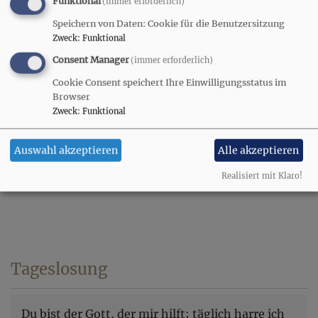
die weltweite Förderung von Projekten für Frauen
Funktional
(immer erforderlich)
und Mädchen.
Speichern von Daten: Cookie für die Benutzersitzung
Zweck
:
Funktional
Weitere Informationen unter
www.weltgebetstag.de
Consent Manager
(immer erforderlich)
Cookie Consent speichert Ihre Einwilligungsstatus im
Browser
Zweck
:
Funktional
Nächster Weltgebetstag
Auswahl akzeptieren
Alle akzeptieren
Realisiert mit Klaro!
Tageslosung
Du bist der Gott, der mir hilft; täglich harre ich