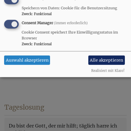
Minikirche im Martin-Luther-
Minikirche
Speichern von Daten: Cookie für die Benutzersitzung
Haus in Seefeld(!)
Zweck
:
Funktional
Consent Manager
(immer erforderlich)
So, 8.11. 11 Uhr
Cookie Consent speichert Ihre Einwilligungsstatus im
Minikirche
Browser
Zweck
:
Funktional
Auswahl akzeptieren
Alle akzeptieren
Realisiert mit Klaro!
Tageslosung
Du bist der Gott, der mir hilft; täglich harre ich